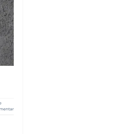
e
mmentar