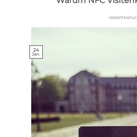
Warum NFC Visitenk
VERÖFFENTLI
24
Jan.