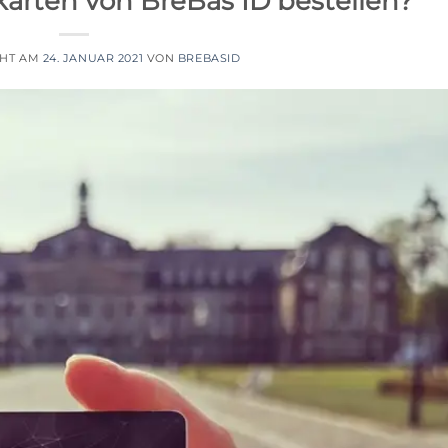
arten von BreBas ID bestellen?
CHT AM
24. JANUAR 2021
VON
BREBASID