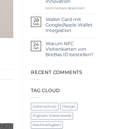
Innovation
Visitenkarte
unser
brauchst
gemeinsames
für
Kommentare deaktiviert
Ziel!
Papier
vs.
Wallet Card mit
28
NFC-
Sep.
Google/Apple Wallet
Visitenkarten:
Integration
Ein
Keine
Kostenvergleich
Kommentare
zwischen
Warum NFC
zu
24
Tradition
Wallet
Jan.
Visitenkarten von
Card
und
BreBas ID bestellen?
mit
Innovation
Google/Apple
Keine
Wallet
Kommentare
Integration
zu
Warum
RECENT COMMENTS
NFC
Visitenkarten
von
BreBas
TAG CLOUD
ID
bestellen?
Datenschutz
Design
Digitale Visitenkarte
Nachhaltigkeit