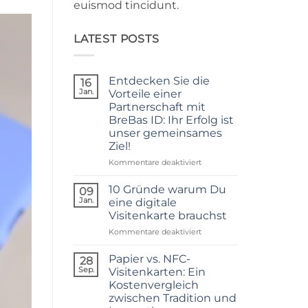
euismod tincidunt.
LATEST POSTS
Entdecken Sie die
16
Jan.
Vorteile einer
Partnerschaft mit
BreBas ID: Ihr Erfolg ist
unser gemeinsames
Ziel!
für
Kommentare deaktiviert
Entdecken
Sie
10 Gründe warum Du
09
die
Jan.
eine digitale
Vorteile
Visitenkarte brauchst
einer
für
Kommentare deaktiviert
Partnerschaft
10
mit
Gründe
BreBas
Papier vs. NFC-
28
warum
ID:
Sep.
Visitenkarten: Ein
Du
Ihr
Kostenvergleich
eine
Erfolg
zwischen Tradition und
digitale
ist