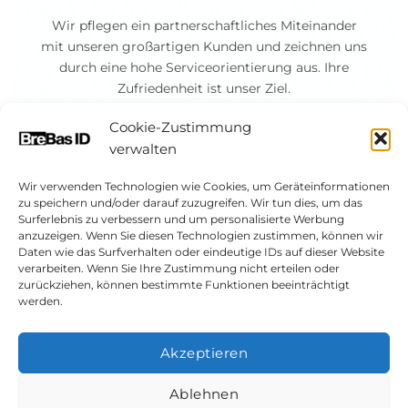
Wir pflegen ein partnerschaftliches Miteinander
mit unseren großartigen Kunden und zeichnen uns
durch eine hohe Serviceorientierung aus. Ihre
Zufriedenheit ist unser Ziel.
Cookie-Zustimmung
verwalten
Wir verwenden Technologien wie Cookies, um Geräteinformationen
zu speichern und/oder darauf zuzugreifen. Wir tun dies, um das
Surferlebnis zu verbessern und um personalisierte Werbung
anzuzeigen. Wenn Sie diesen Technologien zustimmen, können wir
Daten wie das Surfverhalten oder eindeutige IDs auf dieser Website
verarbeiten. Wenn Sie Ihre Zustimmung nicht erteilen oder
zurückziehen, können bestimmte Funktionen beeinträchtigt
werden.
PayPal
Visa
MasterCard
American
Sofort
GiroPay
Rech
Akzeptieren
Express
Impressum
Allgemeine Geschäftsbedingungen
Datenschutzerklärung
Sitemap
Cookie-Richtlinie (EU)
Ablehnen