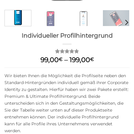
Individueller Profilhintergrund
Preisspanne
99,00
–
199,00
Bewertet
10
€
€
mit
4.8
99,00€
von 5,
bis
basierend
Wir bieten Ihnen die Möglichkeit die Profilseite neben den
199,00€
auf
Standard-Hintergründen individuell gemäß ihrer Corporate
Kundenbewertungen
Identity zu gestalten. Hierfür haben wir zwei Pakete erstellt:
Premium & Ultimate Profilhintergrund. Beide
unterscheiden sich in den Gestaltungsmöglichkeiten, die
Sie der Tabelle weiter unten auf dieser Produktseite
entnehmen können. Der individuelle Profilhintergrund
kann für alle Profile ihres Unternehmens verwendet
werden.